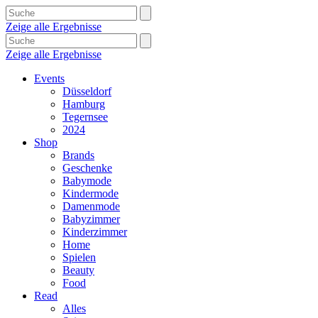
Zeige alle Ergebnisse
Zeige alle Ergebnisse
Events
Düsseldorf
Hamburg
Tegernsee
2024
Shop
Brands
Geschenke
Babymode
Kindermode
Damenmode
Babyzimmer
Kinderzimmer
Home
Spielen
Beauty
Food
Read
Alles