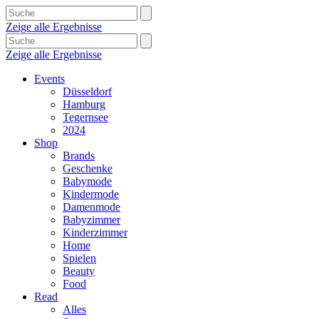
Zeige alle Ergebnisse
Zeige alle Ergebnisse
Events
Düsseldorf
Hamburg
Tegernsee
2024
Shop
Brands
Geschenke
Babymode
Kindermode
Damenmode
Babyzimmer
Kinderzimmer
Home
Spielen
Beauty
Food
Read
Alles