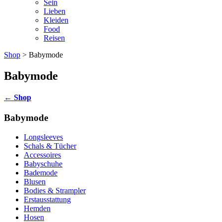
Sein
Lieben
Kleiden
Food
Reisen
Shop
> Babymode
Babymode
←
Shop
Babymode
Longsleeves
Schals & Tücher
Accessoires
Babyschuhe
Bademode
Blusen
Bodies & Strampler
Erstausstattung
Hemden
Hosen