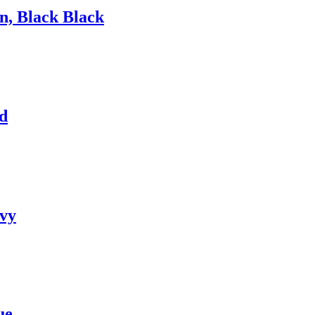
n, Black Black
d
avy
ue