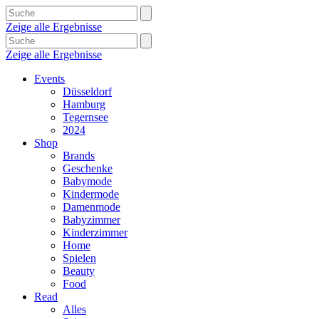
Zeige alle Ergebnisse
Zeige alle Ergebnisse
Events
Düsseldorf
Hamburg
Tegernsee
2024
Shop
Brands
Geschenke
Babymode
Kindermode
Damenmode
Babyzimmer
Kinderzimmer
Home
Spielen
Beauty
Food
Read
Alles