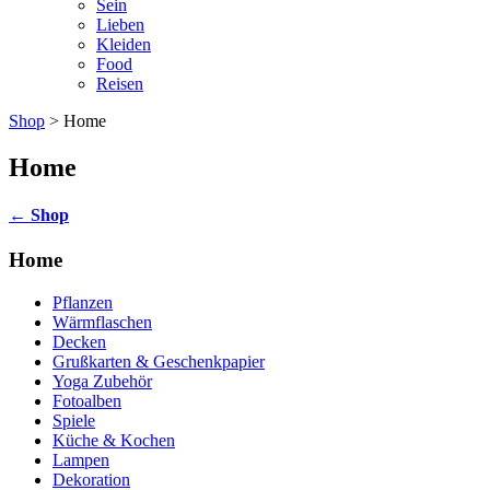
Sein
Lieben
Kleiden
Food
Reisen
Shop
> Home
Home
←
Shop
Home
Pflanzen
Wärmflaschen
Decken
Grußkarten & Geschenkpapier
Yoga Zubehör
Fotoalben
Spiele
Küche & Kochen
Lampen
Dekoration