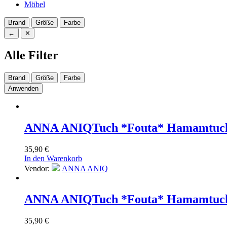
Möbel
Brand
Größe
Farbe
←
✕
Alle Filter
Brand
Größe
Farbe
Anwenden
ANNA ANIQ
Tuch *Fouta* Hamamtuch 
35,90
€
In den Warenkorb
Vendor:
ANNA ANIQ
ANNA ANIQ
Tuch *Fouta* Hamamtuch
35,90
€