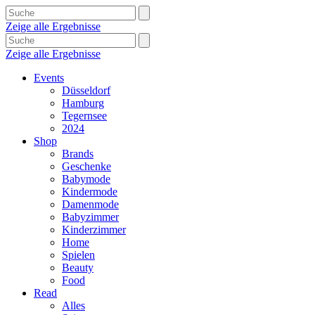
Zeige alle Ergebnisse
Zeige alle Ergebnisse
Events
Düsseldorf
Hamburg
Tegernsee
2024
Shop
Brands
Geschenke
Babymode
Kindermode
Damenmode
Babyzimmer
Kinderzimmer
Home
Spielen
Beauty
Food
Read
Alles