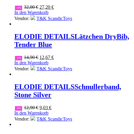
Ursprünglicher
Aktueller
32,00
€
27,20
€
-15%
Preis
Preis
In den Warenkorb
war:
ist:
Vendor:
T&K ScandicToys
32,00 €
27,20 €.
ELODIE DETAILS
Lätzchen DryBib,
Tender Blue
Ursprünglicher
Aktueller
14,90
€
12,67
€
-15%
Preis
Preis
In den Warenkorb
war:
ist:
Vendor:
T&K ScandicToys
14,90 €
12,67 €.
ELODIE DETAILS
Schnullerband,
Stone Silver
Ursprünglicher
Aktueller
12,90
€
9,03
€
-30%
Preis
Preis
In den Warenkorb
war:
ist:
Vendor:
T&K ScandicToys
12,90 €
9,03 €.