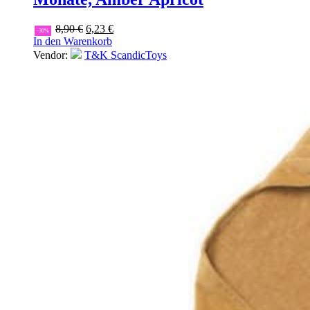
Ursprünglicher
Aktueller
8,90
€
6,23
€
-30%
Preis
Preis
In den Warenkorb
war:
ist:
Vendor:
T&K ScandicToys
8,90 €
6,23 €.