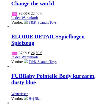
Change the world
Ursprünglicher
Aktueller
32,00
€
22,40
€
-30%
Preis
Preis
In den Warenkorb
war:
ist:
Vendor:
T&K ScandicToys
32,00 €
22,40 €.
ELODIE DETAILS
Spielbogen-
Spielzeug
Ursprünglicher
Aktueller
37,99
€
26,59
€
-30%
Preis
Preis
In den Warenkorb
war:
ist:
Vendor:
T&K ScandicToys
37,99 €
26,59 €.
FUB
Baby Pointelle Body kurzarm,
dusty blue
Weiterlesen
Vendor:
Hej Skat