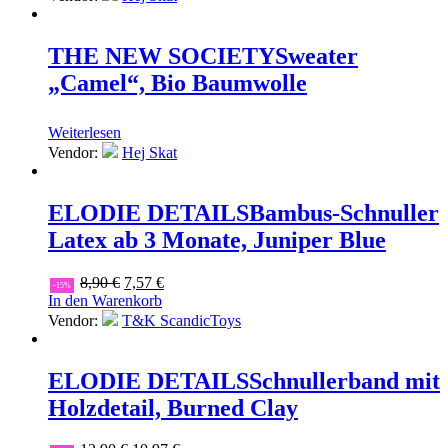
THE NEW SOCIETY
Sweater
„Camel“, Bio Baumwolle
Weiterlesen
Vendor:
Hej Skat
ELODIE DETAILS
Bambus-Schnuller
Latex ab 3 Monate, Juniper Blue
Ursprünglicher
Aktueller
8,90
€
7,57
€
-15%
Preis
Preis
In den Warenkorb
war:
ist:
Vendor:
T&K ScandicToys
8,90 €
7,57 €.
ELODIE DETAILS
Schnullerband mit
Holzdetail, Burned Clay