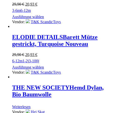
Ursprünglicher
Aktueller
29,90
€
20,93
€
Preis
Preis
3-6m
6-12m
war:
ist:
Ausführung wählen
29,90 €
20,93 €.
Vendor:
T&K ScandicToys
ELODIE DETAILS
Barett Mütze
gestrickt, Turquoise Nouveau
Ursprünglicher
Aktueller
29,90
€
20,93
€
Preis
Preis
6-12m
1-2j
3-100j
war:
ist:
Ausführung wählen
29,90 €
20,93 €.
Vendor:
T&K ScandicToys
THE NEW SOCIETY
Hemd Dylan,
Bio Baumwolle
Weiterlesen
Vendor:
Hej Skat