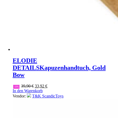
ELODIE
DETAILS
Kapuzenhandtuch, Gold
Bow
Ursprünglicher
Aktueller
39,90
€
33,92
€
-15%
Preis
Preis
In den Warenkorb
war:
ist:
Vendor:
T&K ScandicToys
39,90 €
33,92 €.