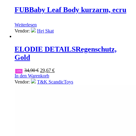
FUB
Baby Leaf Body kurzarm, ecru
Weiterlesen
Vendor:
Hej Skat
ELODIE DETAILS
Regenschutz,
Gold
Ursprünglicher
Aktueller
34,90
€
29,67
€
-15%
Preis
Preis
In den Warenkorb
war:
ist:
Vendor:
T&K ScandicToys
34,90 €
29,67 €.