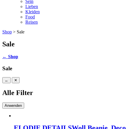
Sein
Lieben
Kleiden
Food
Reisen
Shop
> Sale
Sale
←
Shop
Sale
←
✕
Alle Filter
Anwenden
ELODIE DETAILS
Woll Beanie, Deco