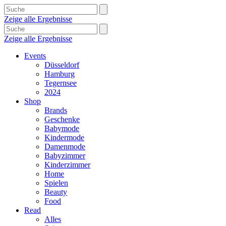
Zeige alle Ergebnisse
Zeige alle Ergebnisse
Events
Düsseldorf
Hamburg
Tegernsee
2024
Shop
Brands
Geschenke
Babymode
Kindermode
Damenmode
Babyzimmer
Kinderzimmer
Home
Spielen
Beauty
Food
Read
Alles