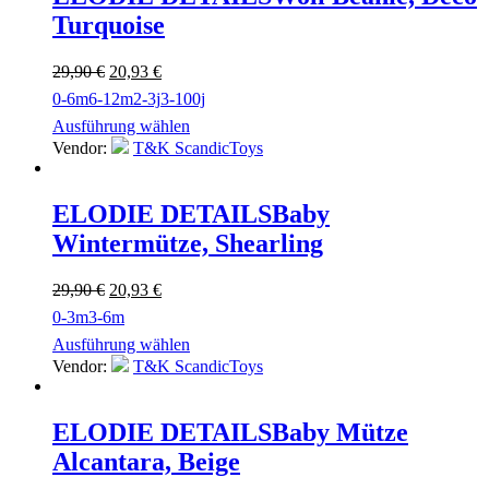
Turquoise
Ursprünglicher
Aktueller
29,90
€
20,93
€
Preis
Preis
0-6m
6-12m
2-3j
3-100j
war:
ist:
Ausführung wählen
29,90 €
20,93 €.
Vendor:
T&K ScandicToys
ELODIE DETAILS
Baby
Wintermütze, Shearling
Ursprünglicher
Aktueller
29,90
€
20,93
€
Preis
Preis
0-3m
3-6m
war:
ist:
Ausführung wählen
29,90 €
20,93 €.
Vendor:
T&K ScandicToys
ELODIE DETAILS
Baby Mütze
Alcantara, Beige