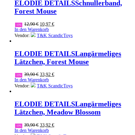
ELODIE DETAILS
Schnullerband,
Forest Mouse
Ursprünglicher
Aktueller
12,90
€
10,97
€
-15%
Preis
Preis
In den Warenkorb
war:
ist:
Vendor:
T&K ScandicToys
12,90 €
10,97 €.
ELODIE DETAILS
Langärmeliges
Lätzchen, Forest Mouse
Ursprünglicher
Aktueller
39,90
€
33,92
€
-15%
Preis
Preis
In den Warenkorb
war:
ist:
Vendor:
T&K ScandicToys
39,90 €
33,92 €.
ELODIE DETAILS
Langärmeliges
Lätzchen, Meadow Blossom
Ursprünglicher
Aktueller
39,90
€
33,92
€
-15%
Preis
Preis
In den Warenkorb