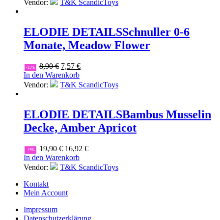
war:
ist:
Vendor:
T&K ScandicToys
39,90 €
33,92 €.
ELODIE DETAILS
Schnuller 0-6
Monate, Meadow Flower
Ursprünglicher
Aktueller
8,90
€
7,57
€
-15%
Preis
Preis
In den Warenkorb
war:
ist:
Vendor:
T&K ScandicToys
8,90 €
7,57 €.
ELODIE DETAILS
Bambus Musselin
Decke, Amber Apricot
Ursprünglicher
Aktueller
19,90
€
16,92
€
-15%
Preis
Preis
In den Warenkorb
war:
ist:
Vendor:
T&K ScandicToys
19,90 €
16,92 €.
Kontakt
Mein Account
Impressum
Datenschutzerklärung