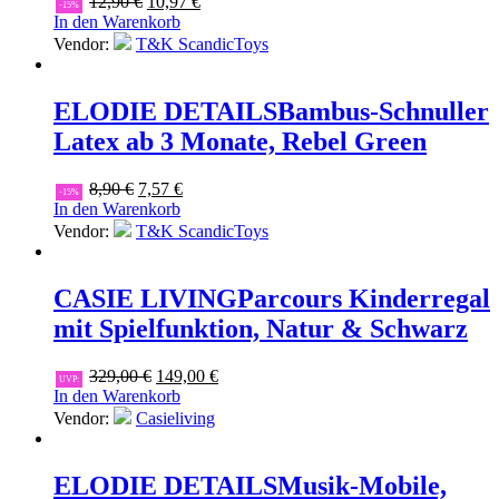
Ursprünglicher
Aktueller
12,90
€
10,97
€
-15%
Preis
Preis
In den Warenkorb
war:
ist:
Vendor:
T&K ScandicToys
12,90 €
10,97 €.
ELODIE DETAILS
Bambus-Schnuller
Latex ab 3 Monate, Rebel Green
Ursprünglicher
Aktueller
8,90
€
7,57
€
-15%
Preis
Preis
In den Warenkorb
war:
ist:
Vendor:
T&K ScandicToys
8,90 €
7,57 €.
CASIE LIVING
Parcours Kinderregal
mit Spielfunktion, Natur & Schwarz
Ursprünglicher
Aktueller
329,00
€
149,00
€
UVP:
Preis
Preis
In den Warenkorb
war:
ist:
Vendor:
Casieliving
329,00 €
149,00 €.
ELODIE DETAILS
Musik-Mobile,