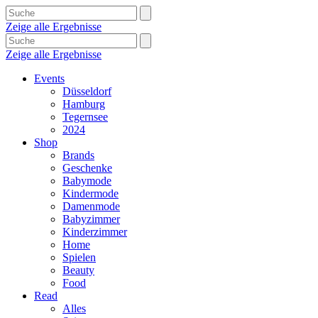
Zeige alle Ergebnisse
Zeige alle Ergebnisse
Events
Düsseldorf
Hamburg
Tegernsee
2024
Shop
Brands
Geschenke
Babymode
Kindermode
Damenmode
Babyzimmer
Kinderzimmer
Home
Spielen
Beauty
Food
Read
Alles