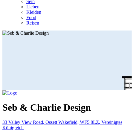
Sein
Lieben
Kleiden
Food
Reisen
Seb & Charlie Design
33 Valley View Road, Ossett Wakefield, WF5 8LZ, Vereinigtes
Königreich