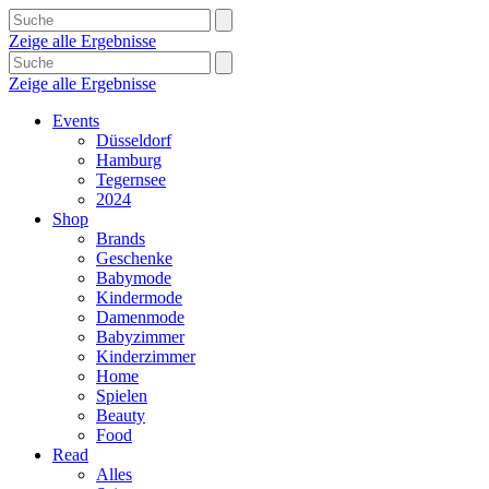
Zeige alle Ergebnisse
Zeige alle Ergebnisse
Events
Düsseldorf
Hamburg
Tegernsee
2024
Shop
Brands
Geschenke
Babymode
Kindermode
Damenmode
Babyzimmer
Kinderzimmer
Home
Spielen
Beauty
Food
Read
Alles