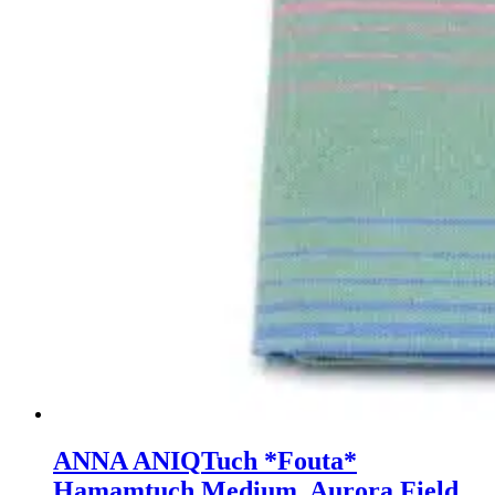
ANNA ANIQ
Tuch *Fouta*
Hamamtuch Medium, Aurora Field