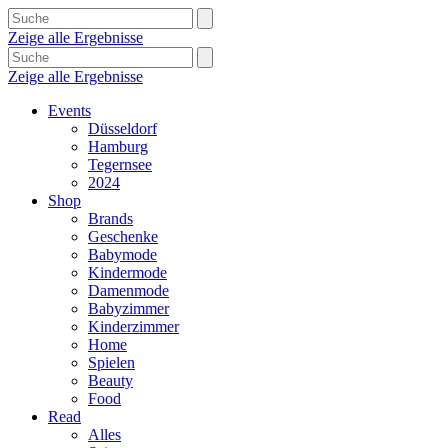
Zeige alle Ergebnisse
Zeige alle Ergebnisse
Events
Düsseldorf
Hamburg
Tegernsee
2024
Shop
Brands
Geschenke
Babymode
Kindermode
Damenmode
Babyzimmer
Kinderzimmer
Home
Spielen
Beauty
Food
Read
Alles