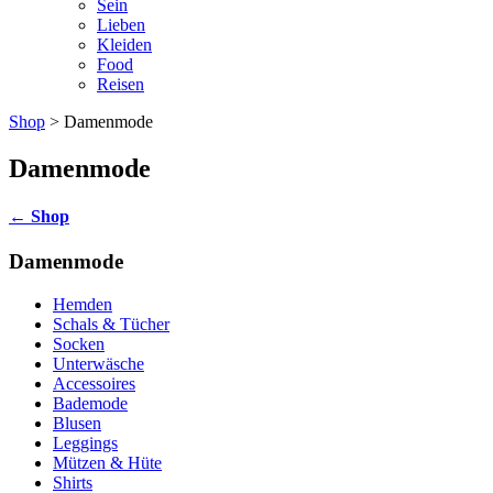
Sein
Lieben
Kleiden
Food
Reisen
Shop
> Damenmode
Damenmode
←
Shop
Damenmode
Hemden
Schals & Tücher
Socken
Unterwäsche
Accessoires
Bademode
Blusen
Leggings
Mützen & Hüte
Shirts