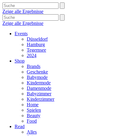
Zeige alle Ergebnisse
Zeige alle Ergebnisse
Events
Düsseldorf
Hamburg
Tegernsee
2024
Shop
Brands
Geschenke
Babymode
Kindermode
Damenmode
Babyzimmer
Kinderzimmer
Home
Spielen
Beauty
Food
Read
Alles