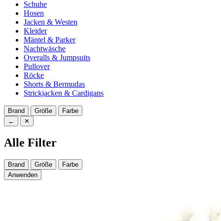
Schuhe
Hosen
Jacken & Westen
Kleider
Mäntel & Parker
Nachtwäsche
Overalls & Jumpsuits
Pullover
Röcke
Shorts & Bermudas
Strickjacken & Cardigans
Brand
Größe
Farbe
←
✕
Alle Filter
Brand
Größe
Farbe
Anwenden