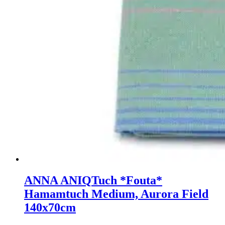
ANNA ANIQ
Tuch *Fouta*
Hamamtuch Medium, Aurora Field
140x70cm