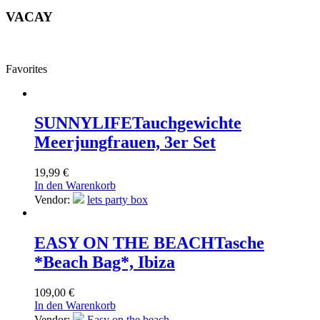
VACAY
Favorites
SUNNYLIFE
Tauchgewichte
Meerjungfrauen, 3er Set
19,99
€
In den Warenkorb
Vendor:
lets party box
EASY ON THE BEACH
Tasche
*Beach Bag*, Ibiza
109,00
€
In den Warenkorb
Vendor:
Easy on the beach