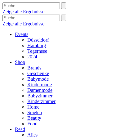
Zeige alle Ergebnisse
Zeige alle Ergebnisse
Events
Düsseldorf
Hamburg
Tegernsee
2024
Shop
Brands
Geschenke
Babymode
Kindermode
Damenmode
Babyzimmer
Kinderzimmer
Home
Spielen
Beauty
Food
Read
Alles