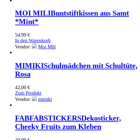
MOI MILI
Buntstiftkissen aus Samt
*Mint*
54,99
€
In den Warenkorb
Vendor:
Moi Mili
MIMIKI
Schulmädchen mit Schultüte,
Rosa
42,00
€
Zum Produkt
Vendor:
mimiki
FABFABSTICKERS
Dekosticker,
Cheeky Fruits zum Kleben
10,90
€