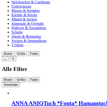
Strickjacken & Cardigans
Unterwäsche
Blusen & Hemden
Kleider & Röcke
Mäntel & Jacken
Jumpsuits & Overalls
Pullover & Sweatshirts
Schuhe
Shorts & Bermudas
Socken & Strumpfhose
T-Shirts
Brand
Größe
Farbe
←
✕
Alle Filter
Brand
Größe
Farbe
Anwenden
ANNA ANIQ
Tuch *Fouta* Hamamtuch