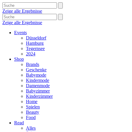
Zeige alle Ergebnisse
Zeige alle Ergebnisse
Events
Düsseldorf
Hamburg
Tegernsee
2024
Shop
Brands
Geschenke
Babymode
Kindermode
Damenmode
Babyzimmer
Kinderzimmer
Home
Spielen
Beauty
Food
Read
Alles