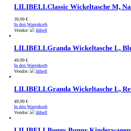
LILIBELL
Classic Wickeltasche M, N
39,99
€
In den Warenkorb
Vendor:
lilibell
LILIBELL
Granda Wickeltasche L, Bl
49,99
€
In den Warenkorb
Vendor:
lilibell
LILIBELL
Granda Wickeltasche L, R
49,99
€
In den Warenkorb
Vendor:
lilibell
LILIBELL
Buggy Bunny Kinderwagent