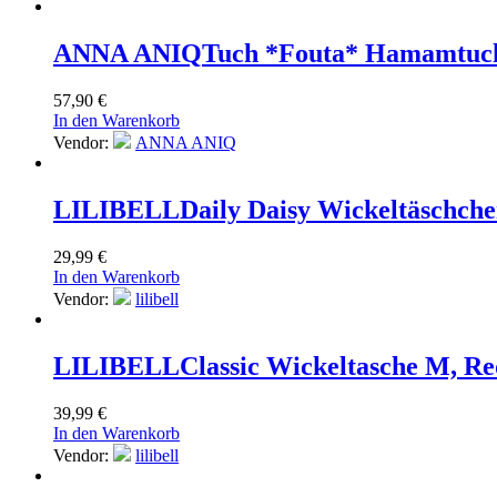
ANNA ANIQ
Tuch *Fouta* Hamamtuch 
57,90
€
In den Warenkorb
Vendor:
ANNA ANIQ
LILIBELL
Daily Daisy Wickeltäschche
29,99
€
In den Warenkorb
Vendor:
lilibell
LILIBELL
Classic Wickeltasche M, Re
39,99
€
In den Warenkorb
Vendor:
lilibell