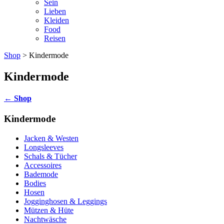
Sein
Lieben
Kleiden
Food
Reisen
Shop
> Kindermode
Kindermode
←
Shop
Kindermode
Jacken & Westen
Longsleeves
Schals & Tücher
Accessoires
Bademode
Bodies
Hosen
Jogginghosen & Leggings
Mützen & Hüte
Nachtwäsche