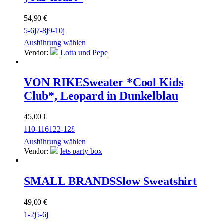
54,90
€
5-6j
7-8j
9-10j
Ausführung wählen
Vendor:
Lotta und Pepe
VON RIKE
Sweater *Cool Kids
Club*, Leopard in Dunkelblau
45,00
€
110-116
122-128
Ausführung wählen
Vendor:
lets party box
SMALL BRANDS
Slow Sweatshirt
49,00
€
1-2j
5-6j