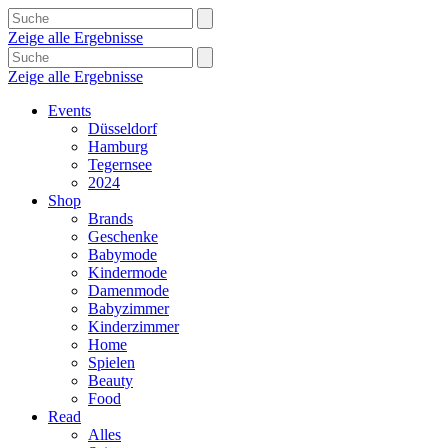
Zeige alle Ergebnisse
Zeige alle Ergebnisse
Events
Düsseldorf
Hamburg
Tegernsee
2024
Shop
Brands
Geschenke
Babymode
Kindermode
Damenmode
Babyzimmer
Kinderzimmer
Home
Spielen
Beauty
Food
Read
Alles