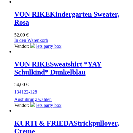
VON RIKE
Kindergarten Sweater,
Rosa
52,00
€
In den Warenkorb
Vendor:
lets party box
VON RIKE
Sweatshirt *YAY
Schulkind* Dunkelblau
54,00
€
134
122-128
Ausführung wählen
Vendor:
lets party box
KURTI & FRIEDA
Strickpullover,
Creme