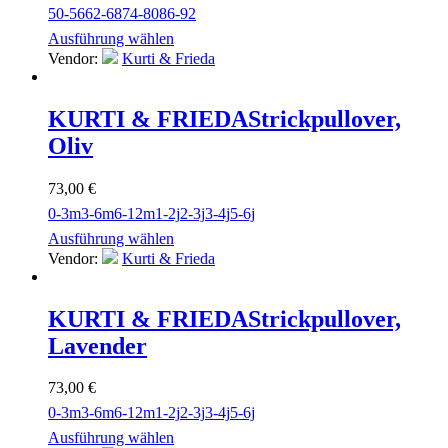
50-56
62-68
74-80
86-92
Ausführung wählen
Vendor:
Kurti & Frieda
KURTI & FRIEDA
Strickpullover,
Oliv
73,00
€
0-3m
3-6m
6-12m
1-2j
2-3j
3-4j
5-6j
Ausführung wählen
Vendor:
Kurti & Frieda
KURTI & FRIEDA
Strickpullover,
Lavender
73,00
€
0-3m
3-6m
6-12m
1-2j
2-3j
3-4j
5-6j
Ausführung wählen