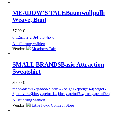
MEADOW’S TALE
Baumwollpulli
Weave, Bunt
57,00
€
6-12m
1-2j
2-3j
4-5j
3-4j
5-6j
Ausführung wählen
Vendor:
Meadows Tale
SMALL BRANDS
Basic Attraction
Sweatshirt
39,00
€
faded-black
1-2j
faded-black
5-6j
beige
1-2j
beige
3-4j
beige
6-
7j
mauve
2-3j
dusty-petrol
1-2j
dusty-petrol
3-4j
dusty-petrol
5-6j
Ausführung wählen
Vendor:
Little Foxx Concept Store