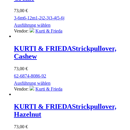
73,00
€
3-6m
6-12m
1-2j
2-3j
3-4j
5-6j
Ausführung wählen
Vendor:
Kurti & Frieda
KURTI & FRIEDA
Strickpullover,
Cashew
73,00
€
62-68
74-80
86-92
Ausführung wählen
Vendor:
Kurti & Frieda
KURTI & FRIEDA
Strickpullover,
Hazelnut
73,00
€