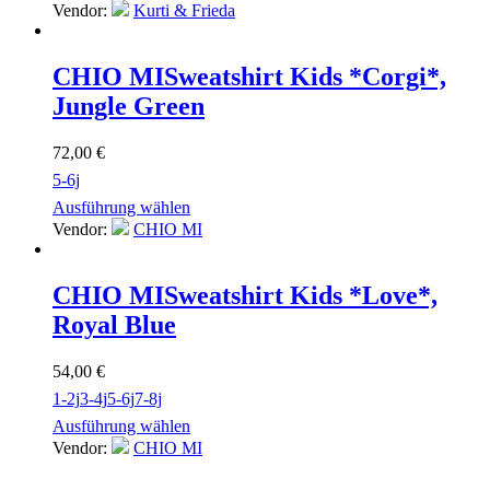
Vendor:
Kurti & Frieda
CHIO MI
Sweatshirt Kids *Corgi*,
Jungle Green
72,00
€
5-6j
Ausführung wählen
Vendor:
CHIO MI
CHIO MI
Sweatshirt Kids *Love*,
Royal Blue
54,00
€
1-2j
3-4j
5-6j
7-8j
Ausführung wählen
Vendor:
CHIO MI