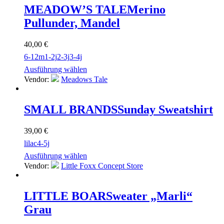
MEADOW’S TALE
Merino
Pullunder, Mandel
40,00
€
6-12m
1-2j
2-3j
3-4j
Ausführung wählen
Vendor:
Meadows Tale
SMALL BRANDS
Sunday Sweatshirt
39,00
€
lilac
4-5j
Ausführung wählen
Vendor:
Little Foxx Concept Store
LITTLE BOAR
Sweater „Marli“
Grau