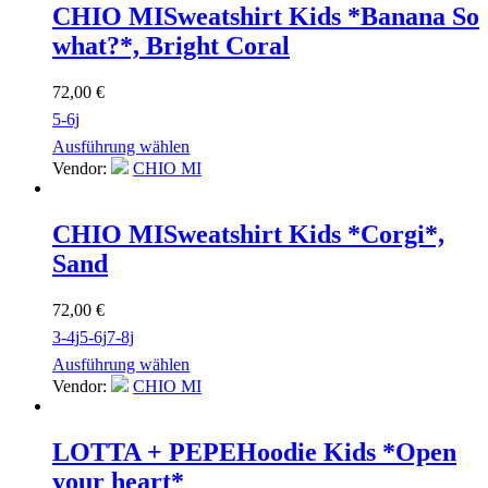
CHIO MI
Sweatshirt Kids *Banana So
what?*, Bright Coral
72,00
€
5-6j
Ausführung wählen
Vendor:
CHIO MI
CHIO MI
Sweatshirt Kids *Corgi*,
Sand
72,00
€
3-4j
5-6j
7-8j
Ausführung wählen
Vendor:
CHIO MI
LOTTA + PEPE
Hoodie Kids *Open
your heart*