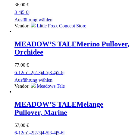
36,00
€
3-4j
5-6j
Ausführung wählen
Vendor:
Little Foxx Concept Store
MEADOW’S TALE
Merino Pullover,
Orchidee
77,00
€
6-12m
1-2j
2-3j
4-5j
3-4j
5-6j
Ausführung wählen
Vendor:
Meadows Tale
MEADOW’S TALE
Melange
Pullover, Marine
57,00
€
6-12m
1-2j
2-3j
4-5j
3-4j
5-6j