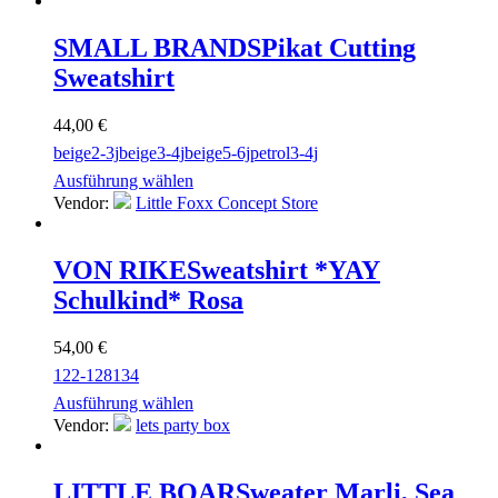
SMALL BRANDS
Pikat Cutting
Sweatshirt
44,00
€
beige
2-3j
beige
3-4j
beige
5-6j
petrol
3-4j
Ausführung wählen
Vendor:
Little Foxx Concept Store
VON RIKE
Sweatshirt *YAY
Schulkind* Rosa
54,00
€
122-128
134
Ausführung wählen
Vendor:
lets party box
LITTLE BOAR
Sweater Marli, Sea