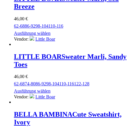
Breeze
46,00
€
62-68
86-92
98-104
110-116
Ausführung wählen
Vendor:
Little Boar
LITTLE BOAR
Sweater Marli, Sandy
Toes
46,00
€
62-68
74-80
86-92
98-104
110-116
122-128
Ausführung wählen
Vendor:
Little Boar
BELLA BAMBINA
Cute Sweatshirt,
Ivory