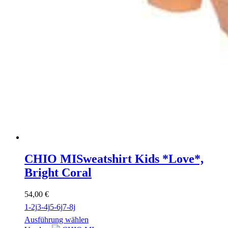
CHIO MI
Sweatshirt Kids *Love*,
Bright Coral
54,00
€
1-2j
3-4j
5-6j
7-8j
Ausführung wählen