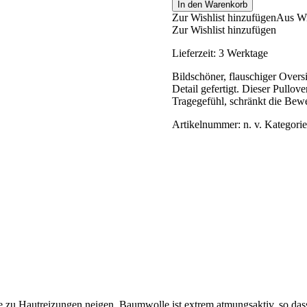
In den Warenkorb
Zur Wishlist hinzufügen
Aus Wi
Zur Wishlist hinzufügen
Lieferzeit:
3 Werktage
Bildschöner, flauschiger Over
Detail gefertigt. Dieser Pullov
Tragegefühl, schränkt die Bew
Artikelnummer:
n. v.
Kategori
 zu Hautreizungen neigen. Baumwolle ist extrem atmungsaktiv, so dass 