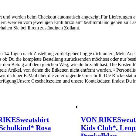
 und werden beim Checkout automatisch angezeigt.Für Lieferungen au
rn werden vom jeweiligen Einfuhrzollamt bestimmt und gehen zu Last
alten Sie bei Ihrem zuständigen Zollamt.
von 14 Tagen nach Zustellung zurückgebenLogge dich unter „Mein Acc
s ob Du die komplette Bestellung zurücksenden möchtest oder nur besti
ir den Betrag auf dem gleichen Weg, wie du bezahlt hast. Die Kosten
ie Artikel, von denen die Etiketten nicht entfernt wurden. • Personali
ir dich per E-Mail über die zu erfolgende Gutschrift. Die Rückerstat
 VerfügungUnsere Geschäftszeiten und unsere Kontaktdaten findest Du i
RIKE
Sweatshirt
VON RIKE
Sweat
Schulkind* Rosa
Kids Club*, Leop
Dunkelblau