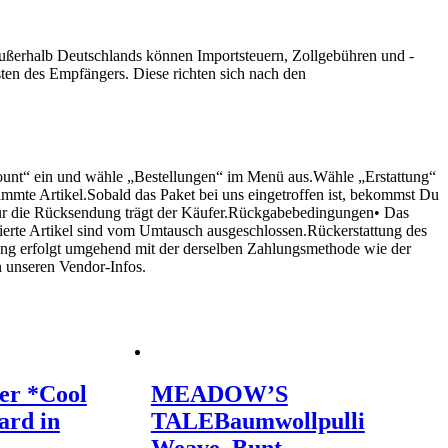
ßerhalb Deutschlands können Importsteuern, Zollgebühren und -
en des Empfängers. Diese richten sich nach den
ount“ ein und wähle „Bestellungen“ im Menü aus.Wähle „Erstattung“
mmte Artikel.Sobald das Paket bei uns eingetroffen ist, bekommst Du
 für die Rücksendung trägt der Käufer.Rückgabebedingungen• Das
sierte Artikel sind vom Umtausch ausgeschlossen.Rückerstattung des
tung erfolgt umgehend mit der derselben Zahlungsmethode wie der
n unseren Vendor-Infos.
er *Cool
MEADOW’S
ard in
TALE
Baumwollpulli
Weave, Bunt