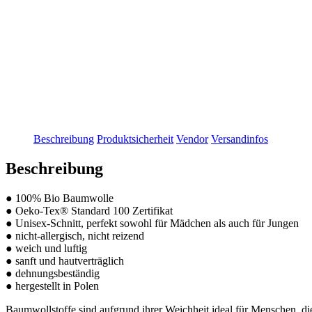
Beschreibung
Produktsicherheit
Vendor
Versandinfos
Beschreibung
● 100% Bio Baumwolle
● Oeko-Tex® Standard 100 Zertifikat
● Unisex-Schnitt, perfekt sowohl für Mädchen als auch für Jungen
● nicht-allergisch, nicht reizend
● weich und luftig
● sanft und hautverträglich
● dehnungsbeständig
● hergestellt in Polen
Baumwollstoffe sind aufgrund ihrer Weichheit ideal für Menschen, die