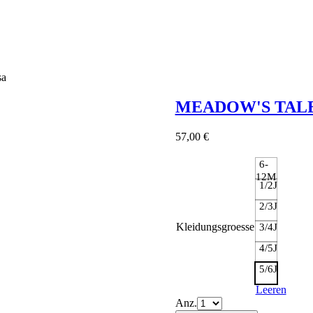
sa
MEADOW'S TAL
57,00
€
6-
12M
1/2J
2/3J
Kleidungsgroesse
3/4J
4/5J
5/6J
Leeren
Anz.