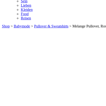
Sein
Lieben
Kleiden
Food
Reisen
Shop
>
Babymode
>
Pullover & Sweatshirts
> Melange Pullover, Ro