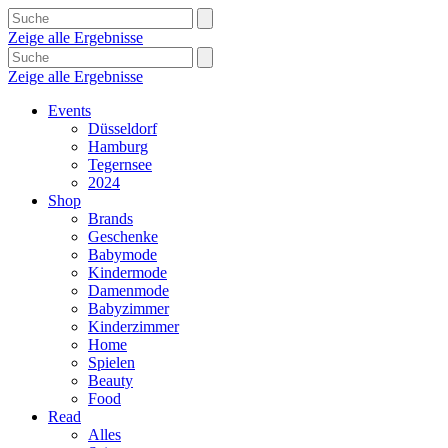
Zeige alle Ergebnisse
Zeige alle Ergebnisse
Events
Düsseldorf
Hamburg
Tegernsee
2024
Shop
Brands
Geschenke
Babymode
Kindermode
Damenmode
Babyzimmer
Kinderzimmer
Home
Spielen
Beauty
Food
Read
Alles