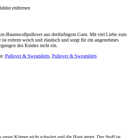
shlist entfernen
size-Baumwollpullover aus dreifarbigem Garn. Mit viel Liebe zum
er ist extrem weich und elastisch und sorgt für ein angenehmes
egungen des Kindes nicht ein.
en:
Pullover & Sweatshirts
,
Pullover & Sweatshirts
unser Körper nicht schwitzt und die Haut atmet. Der Stoff ist