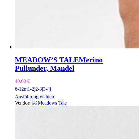
MEADOW’S TALE
Merino
Pullunder, Mandel
40,00
€
6-12m
1-2j
2-3j
3-4j
Ausführung wählen
Vendor:
Meadows Tale