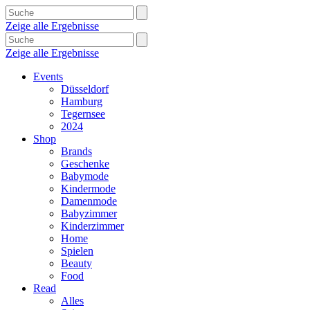
Zeige alle Ergebnisse
Zeige alle Ergebnisse
Events
Düsseldorf
Hamburg
Tegernsee
2024
Shop
Brands
Geschenke
Babymode
Kindermode
Damenmode
Babyzimmer
Kinderzimmer
Home
Spielen
Beauty
Food
Read
Alles