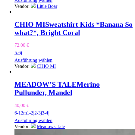
Ausführung wählen
Vendor:
Little Boar
CHIO MI
Sweatshirt Kids *Banana So
what?*, Bright Coral
72,00
€
5-6j
Ausführung wählen
Vendor:
CHIO MI
MEADOW’S TALE
Merino
Pullunder, Mandel
40,00
€
6-12m
1-2j
2-3j
3-4j
Ausführung wählen
Vendor:
Meadows Tale