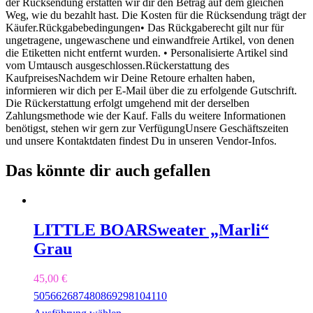
der Rücksendung erstatten wir dir den Betrag auf dem gleichen
Weg, wie du bezahlt hast. Die Kosten für die Rücksendung trägt der
Käufer.Rückgabebedingungen• Das Rückgaberecht gilt nur für
ungetragene, ungewaschene und einwandfreie Artikel, von denen
die Etiketten nicht entfernt wurden. • Personalisierte Artikel sind
vom Umtausch ausgeschlossen.Rückerstattung des
KaufpreisesNachdem wir Deine Retoure erhalten haben,
informieren wir dich per E-Mail über die zu erfolgende Gutschrift.
Die Rückerstattung erfolgt umgehend mit der derselben
Zahlungsmethode wie der Kauf. Falls du weitere Informationen
benötigst, stehen wir gern zur VerfügungUnsere Geschäftszeiten
und unsere Kontaktdaten findest Du in unseren Vendor-Infos.
Das könnte dir auch gefallen
LITTLE BOAR
Sweater „Marli“
Grau
45,00
€
50
56
62
68
74
80
86
92
98
104
110