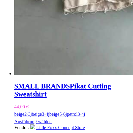
SMALL BRANDS
Pikat Cutting
Sweatshirt
44,00
€
beige
2-3j
beige
3-4j
beige
5-6j
petrol
3-4j
Ausführung wählen
Vendor:
Little Foxx Concept Store