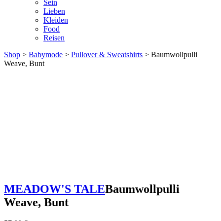
Sein
Lieben
Kleiden
Food
Reisen
Shop
>
Babymode
>
Pullover & Sweatshirts
> Baumwollpulli
Weave, Bunt
MEADOW'S TALE
Baumwollpulli
Weave, Bunt