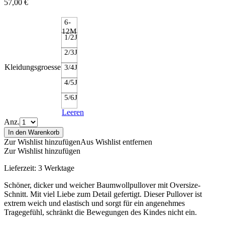
57,00
€
6-
12M
1/2J
2/3J
Kleidungsgroesse
3/4J
4/5J
5/6J
Leeren
Anz.
In den Warenkorb
Zur Wishlist hinzufügen
Aus Wishlist entfernen
Zur Wishlist hinzufügen
Lieferzeit:
3 Werktage
Schöner, dicker und weicher Baumwollpullover mit Oversize-
Schnitt. Mit viel Liebe zum Detail gefertigt. Dieser Pullover ist
extrem weich und elastisch und sorgt für ein angenehmes
Tragegefühl, schränkt die Bewegungen des Kindes nicht ein.