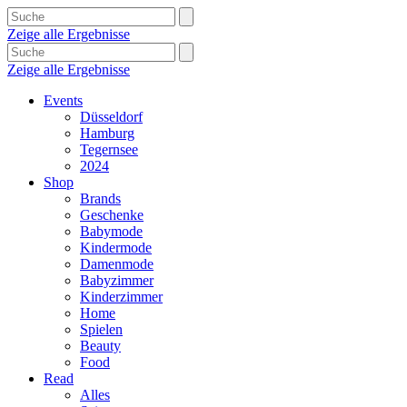
Zeige alle Ergebnisse
Zeige alle Ergebnisse
Events
Düsseldorf
Hamburg
Tegernsee
2024
Shop
Brands
Geschenke
Babymode
Kindermode
Damenmode
Babyzimmer
Kinderzimmer
Home
Spielen
Beauty
Food
Read
Alles