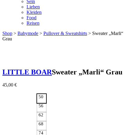
Sein
Lieben
Kleiden
Food
Reisen
Shop
>
Babymode
>
Pullover & Sweatshirts
> Sweater „Marli“
Grau
LITTLE BOAR
Sweater „Marli“ Grau
45,00
€
50
56
62
68
74