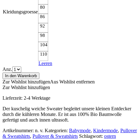
80
Kleidungsgroesse
86
92
98
104
110
Leeren
Anz.
In den Warenkorb
Zur Wishlist hinzufügen
Aus Wishlist entfernen
Zur Wishlist hinzufügen
Lieferzeit:
2-4 Werktage
Der kuschelig weiche Sweater begleitet unsere kleinen Entdecker
durch die kühleren Monate. Er ist aus 100% Bio Baumwolle
gefertigt und auch innen ultrasoft.
Artikelnummer:
n. v.
Kategorien:
Babymode
,
Kindermode
,
Pullover
& Sweatshirts
,
Pullover & Sweatshirts
Schlagwort:
ostern