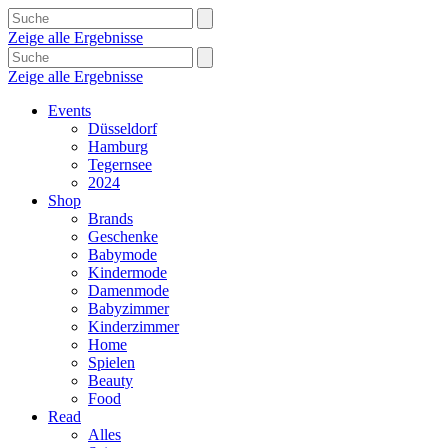
Zeige alle Ergebnisse
Zeige alle Ergebnisse
Events
Düsseldorf
Hamburg
Tegernsee
2024
Shop
Brands
Geschenke
Babymode
Kindermode
Damenmode
Babyzimmer
Kinderzimmer
Home
Spielen
Beauty
Food
Read
Alles