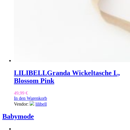
LILIBELL
Granda Wickeltasche L,
Blossom Pink
49,99
€
In den Warenkorb
Vendor:
lilibell
Babymode