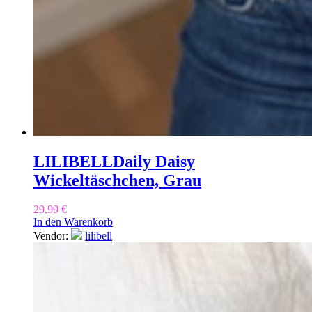
LILIBELL
Daily Daisy
Wickeltäschchen, Grau
29,99
€
In den Warenkorb
Vendor:
lilibell