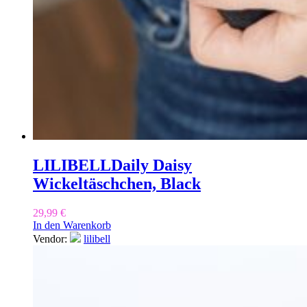
LILIBELL
Daily Daisy
Wickeltäschchen, Black
29,99
€
In den Warenkorb
Vendor:
lilibell