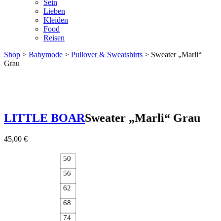
Sein
Lieben
Kleiden
Food
Reisen
Shop
>
Babymode
>
Pullover & Sweatshirts
> Sweater „Marli“
Grau
LITTLE BOAR
Sweater „Marli“ Grau
45,00
€
50
56
62
68
74