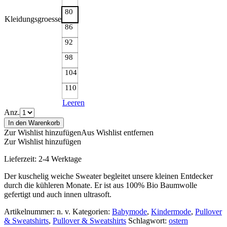
80
Kleidungsgroesse
86
92
98
104
110
Leeren
Anz.
In den Warenkorb
Zur Wishlist hinzufügen
Aus Wishlist entfernen
Zur Wishlist hinzufügen
Lieferzeit:
2-4 Werktage
Der kuschelig weiche Sweater begleitet unsere kleinen Entdecker
durch die kühleren Monate. Er ist aus 100% Bio Baumwolle
gefertigt und auch innen ultrasoft.
Artikelnummer:
n. v.
Kategorien:
Babymode
,
Kindermode
,
Pullover
& Sweatshirts
,
Pullover & Sweatshirts
Schlagwort:
ostern