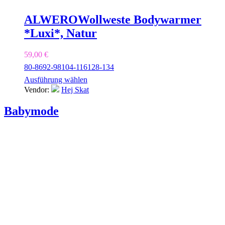
ALWERO
Wollweste Bodywarmer
*Luxi*, Natur
59,00
€
80-86
92-98
104-116
128-134
Ausführung wählen
Vendor:
Hej Skat
Babymode