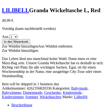
LILIBELL
Granda Wickeltasche L, Red
49,99
€
Vorrätig (kann nachbestellt werden)
Anz.
In den Warenkorb
Zur Wishlist hinzufügen
Aus Wishlist entfernen
Zur Wishlist hinzufügen
Das Leben lässt uns manchmal keine Wahl: Dann muss es eine
Maxi-Bag sein. Unsere Granda Wickeltasche hat es deshalb in sich:
Richtig viel Platz für alle wichtigen Sachen. Egal, ob für einen
Wochenendtrip in der Natur, eine ausgiebige City-Tour oder einen
Strandausflug.
Item will be shipped in 1 business day
Artikelnummer:
4262356820336
Kategorien:
Babymode
,
Babyzimmer
,
Damenmode
,
Geschenke
,
Kindermode
,
Kinderzimmer
,
Sommer
,
Wickeltaschen
Marke:
Lilibell®
Beschreibung