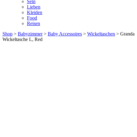
Sein
Lieben
Kleiden
Food
Reisen
Shop
>
Babyzimmer
>
Baby Accessoires
>
Wickeltaschen
> Granda
Wickeltasche L, Red