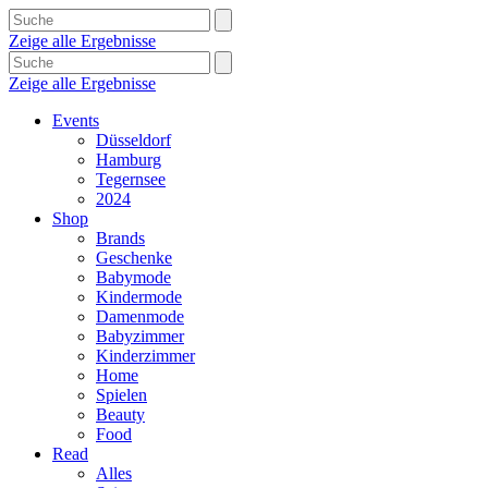
Zeige alle Ergebnisse
Zeige alle Ergebnisse
Events
Düsseldorf
Hamburg
Tegernsee
2024
Shop
Brands
Geschenke
Babymode
Kindermode
Damenmode
Babyzimmer
Kinderzimmer
Home
Spielen
Beauty
Food
Read
Alles