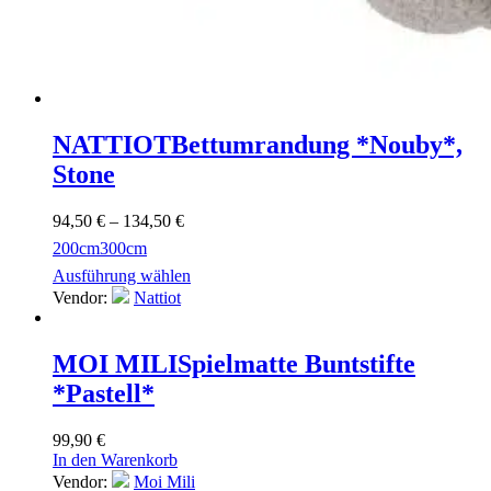
NATTIOT
Bettumrandung *Nouby*,
Stone
94,50
€
–
134,50
€
200cm
300cm
Ausführung wählen
Vendor:
Nattiot
MOI MILI
Spielmatte Buntstifte
*Pastell*
99,90
€
In den Warenkorb
Vendor:
Moi Mili