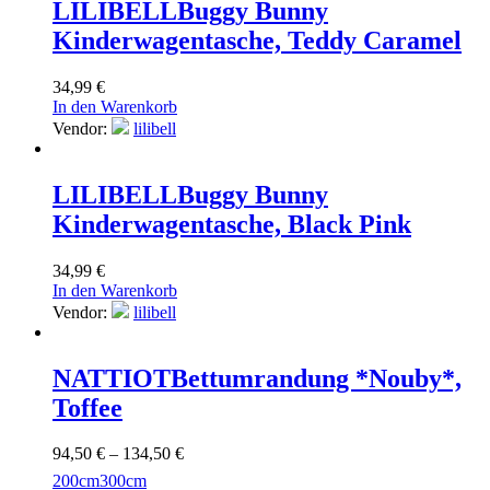
LILIBELL
Buggy Bunny
Kinderwagentasche, Teddy Caramel
34,99
€
In den Warenkorb
Vendor:
lilibell
LILIBELL
Buggy Bunny
Kinderwagentasche, Black Pink
34,99
€
In den Warenkorb
Vendor:
lilibell
NATTIOT
Bettumrandung *Nouby*,
Toffee
94,50
€
–
134,50
€
200cm
300cm