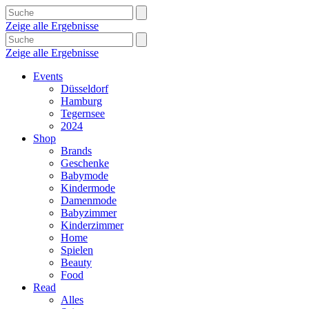
Zeige alle Ergebnisse
Zeige alle Ergebnisse
Events
Düsseldorf
Hamburg
Tegernsee
2024
Shop
Brands
Geschenke
Babymode
Kindermode
Damenmode
Babyzimmer
Kinderzimmer
Home
Spielen
Beauty
Food
Read
Alles