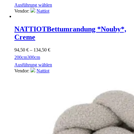
Ausführung wählen
Vendor:
Nattiot
NATTIOT
Bettumrandung *Nouby*,
Creme
94,50
€
–
134,50
€
200cm
300cm
Ausführung wählen
Vendor:
Nattiot