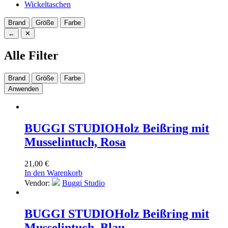
Wickeltaschen
Brand
Größe
Farbe
←
✕
Alle Filter
Brand
Größe
Farbe
Anwenden
BUGGI STUDIO
Holz Beißring mit
Musselintuch, Rosa
21,00
€
In den Warenkorb
Vendor:
Buggi Studio
BUGGI STUDIO
Holz Beißring mit
Musselintuch, Blau