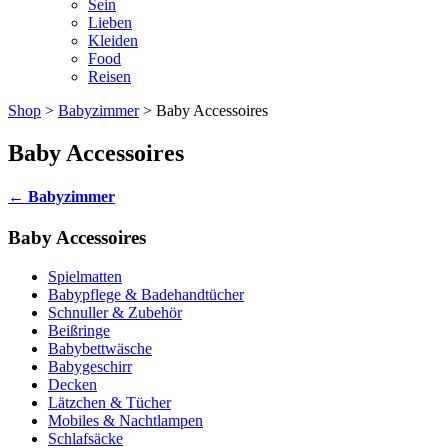
Sein
Lieben
Kleiden
Food
Reisen
Shop
>
Babyzimmer
> Baby Accessoires
Baby Accessoires
←
Babyzimmer
Baby Accessoires
Spielmatten
Babypflege & Badehandtücher
Schnuller & Zubehör
Beißringe
Babybettwäsche
Babygeschirr
Decken
Lätzchen & Tücher
Mobiles & Nachtlampen
Schlafsäcke