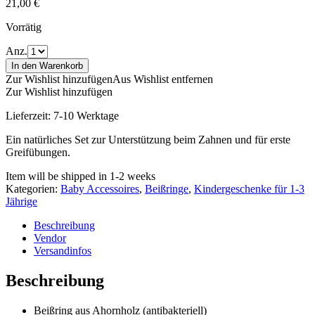
21,00
€
Vorrätig
Anz.
In den Warenkorb
Zur Wishlist hinzufügen
Aus Wishlist entfernen
Zur Wishlist hinzufügen
Lieferzeit:
7-10 Werktage
Ein natürliches Set zur Unterstützung beim Zahnen und für erste
Greifübungen.
Item will be shipped in 1-2 weeks
Kategorien:
Baby Accessoires
,
Beißringe
,
Kindergeschenke für 1-3
Jährige
Beschreibung
Vendor
Versandinfos
Beschreibung
Beißring aus Ahornholz (antibakteriell)