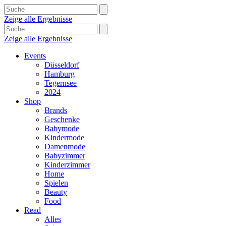
Zeige alle Ergebnisse
Zeige alle Ergebnisse
Events
Düsseldorf
Hamburg
Tegernsee
2024
Shop
Brands
Geschenke
Babymode
Kindermode
Damenmode
Babyzimmer
Kinderzimmer
Home
Spielen
Beauty
Food
Read
Alles