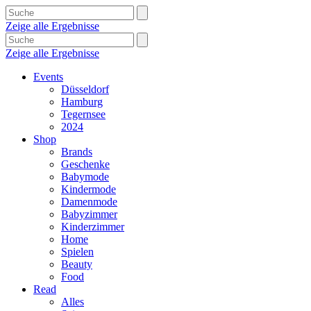
Zeige alle Ergebnisse
Zeige alle Ergebnisse
Events
Düsseldorf
Hamburg
Tegernsee
2024
Shop
Brands
Geschenke
Babymode
Kindermode
Damenmode
Babyzimmer
Kinderzimmer
Home
Spielen
Beauty
Food
Read
Alles