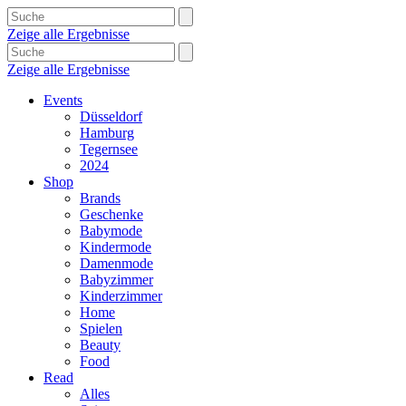
Zeige alle Ergebnisse
Zeige alle Ergebnisse
Events
Düsseldorf
Hamburg
Tegernsee
2024
Shop
Brands
Geschenke
Babymode
Kindermode
Damenmode
Babyzimmer
Kinderzimmer
Home
Spielen
Beauty
Food
Read
Alles