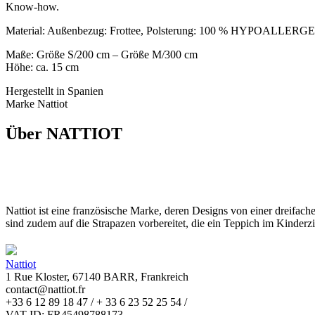
Know-how.
Material: Außenbezug: Frottee, Polsterung: 100 % HYPOALL
Maße: Größe S/200 cm – Größe M/300 cm
Höhe: ca. 15 cm
Hergestellt in Spanien
Marke Nattiot
Über NATTIOT
Nattiot ist eine französische Marke, deren Designs von einer dreifa
sind zudem auf die Strapazen vorbereitet, die ein Teppich im Kinder
Nattiot
1 Rue Kloster, 67140 BARR, Frankreich
contact@nattiot.fr
+33 6 12 89 18 47 / + 33 6 23 52 25 54 /
VAT ID: FR45498788173