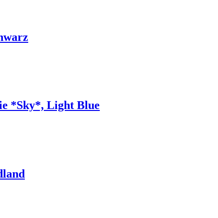
chwarz
e *Sky*, Light Blue
dland