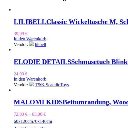
LILIBELL
Classic Wickeltasche M, S
39,99
€
In den Warenkorb
Vendor:
lilibell
ELODIE DETAILS
Schmusetuch Blinki
24,90
€
In den Warenkorb
Vendor:
T&K ScandicToys
MALOMI KIDS
Bettumrandung, Woo
72,00
€
–
83,00
€
60x120cm
70x140cm