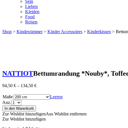
Sein
Lieben
Kleiden
Food
Reisen
Shop
>
Kinderzimmer
>
Kinder Accessoires
>
Kinderkissen
> Bettum
NATTIOT
Bettumrandung *Nouby*, Toffe
94,50
€
–
134,50
€
Maße
Leeren
Anz.
In den Warenkorb
Zur Wishlist hinzufügen
Aus Wishlist entfernen
Zur Wishlist hinzufügen