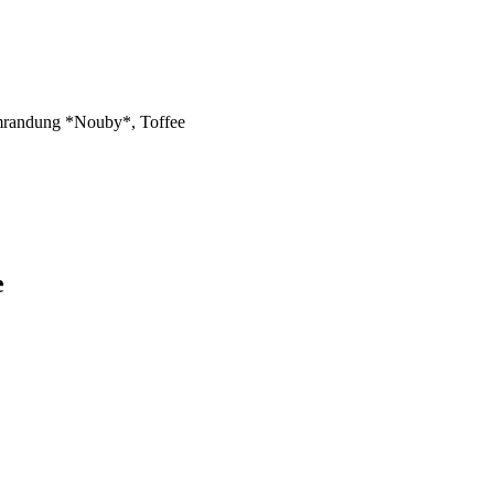
randung *Nouby*, Toffee
e