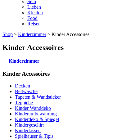
Sein
Lieben
Kleiden
Food
Reisen
Shop
>
Kinderzimmer
> Kinder Accessoires
Kinder Accessoires
←
Kinderzimmer
Kinder Accessoires
Decken
Bettwäsche
Tapeten & Wandsticker
Teppiche
Kinder Wanddeko
Kinderaufbewahrung
Kinderdeko & Spiegel
Kindergeschirr
Kinderkissen
Spielhäuser & Tipis