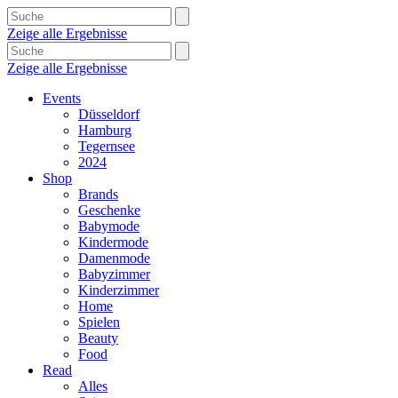
Zeige alle Ergebnisse
Zeige alle Ergebnisse
Events
Düsseldorf
Hamburg
Tegernsee
2024
Shop
Brands
Geschenke
Babymode
Kindermode
Damenmode
Babyzimmer
Kinderzimmer
Home
Spielen
Beauty
Food
Read
Alles