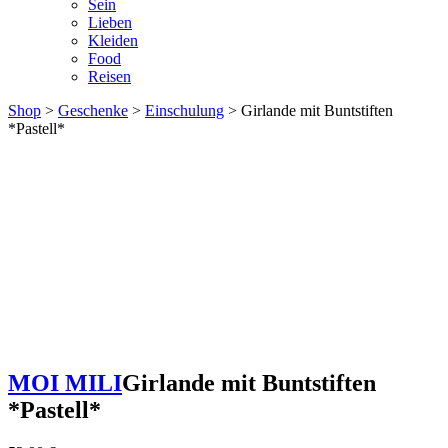
Sein
Lieben
Kleiden
Food
Reisen
Shop
>
Geschenke
>
Einschulung
> Girlande mit Buntstiften
*Pastell*
MOI MILI
Girlande mit Buntstiften
*Pastell*