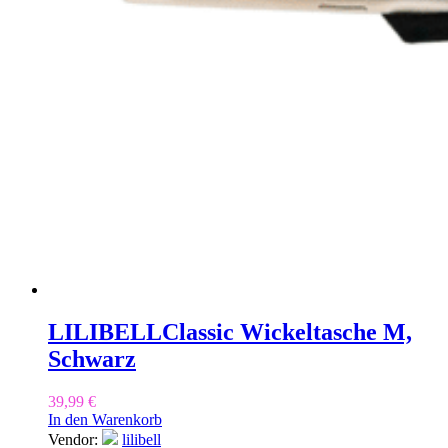
LILIBELL
Classic Wickeltasche M,
Schwarz
39,99
€
In den Warenkorb
Vendor:
lilibell