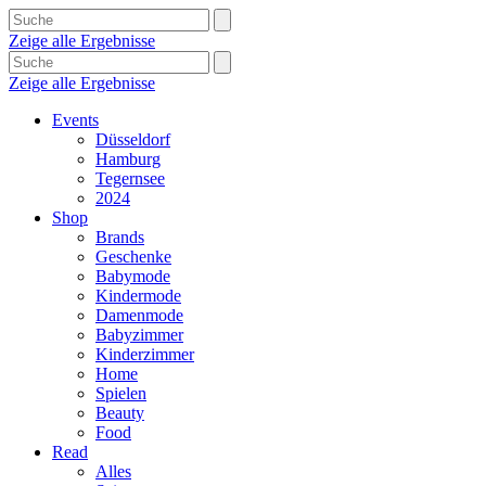
Zeige alle Ergebnisse
Zeige alle Ergebnisse
Events
Düsseldorf
Hamburg
Tegernsee
2024
Shop
Brands
Geschenke
Babymode
Kindermode
Damenmode
Babyzimmer
Kinderzimmer
Home
Spielen
Beauty
Food
Read
Alles