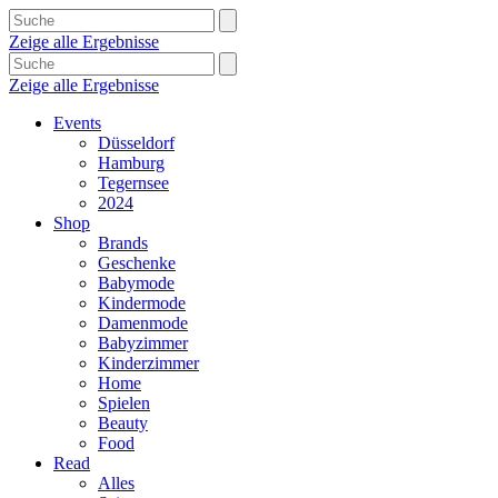
Zeige alle Ergebnisse
Zeige alle Ergebnisse
Events
Düsseldorf
Hamburg
Tegernsee
2024
Shop
Brands
Geschenke
Babymode
Kindermode
Damenmode
Babyzimmer
Kinderzimmer
Home
Spielen
Beauty
Food
Read
Alles