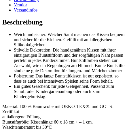
Vendor
Versandinfos
Beschreibung
Weich und sicher: Weicher Samt machen das Kissen bequem
und sicher für die Kleinen. Gefüllt mit antiallergischen
Silikonkügelchen.
Stilvolle Dekoration: Die handgenähten Kissen mit ihrer
einzigartigen Buntstiftform und der sorgfältigen Naht passen
perfekt in jedes Kinderzimmer. Buntstiftfarben stehen zur
Auswahl, wie ein Regenbogen am Himmel. Bunte Buntstifte
sind eine gute Dekoration für Jungen- und Mädchenzimmer.
Polsterung: Das lange Buntstiftkissen ist gut gepolstert, so
dass es auch bei intensivem Spielen seine Form behält.
Ein gutes Geschenk für jede Gelegenheit. Passend zum
Schul- oder Kindergartenanfang oder auch zum
Kindergeburtstag.
Material: 100 % Baumwolle mit OEKO-TEX®- und GOTS-
Zertifikat
antiallergene Füllung
Buntstiftgröße: Kissenlänge 60 x 18 cm + – 1 cm,
Waschtemperatur: bis 30°C