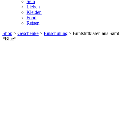
Sein
Lieben
Kleiden
Food
Reisen
Shop
>
Geschenke
>
Einschulung
> Buntstiftkissen aus Samt
*Blue*