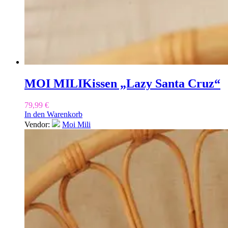
MOI MILI
Kissen „Lazy Santa Cruz“
79,99
€
In den Warenkorb
Vendor:
Moi Mili