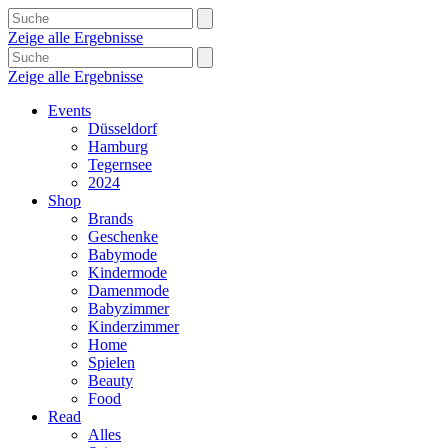
Zeige alle Ergebnisse
Zeige alle Ergebnisse
Events
Düsseldorf
Hamburg
Tegernsee
2024
Shop
Brands
Geschenke
Babymode
Kindermode
Damenmode
Babyzimmer
Kinderzimmer
Home
Spielen
Beauty
Food
Read
Alles