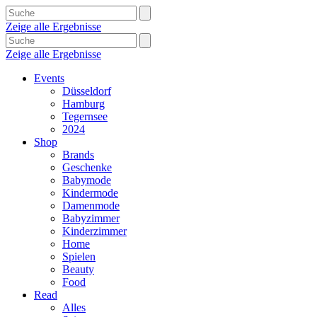
Zeige alle Ergebnisse
Zeige alle Ergebnisse
Events
Düsseldorf
Hamburg
Tegernsee
2024
Shop
Brands
Geschenke
Babymode
Kindermode
Damenmode
Babyzimmer
Kinderzimmer
Home
Spielen
Beauty
Food
Read
Alles