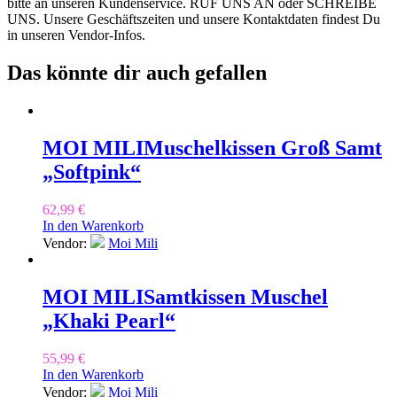
bitte an unseren Kundenservice. RUF UNS AN oder SCHREIBE
UNS. Unsere Geschäftszeiten und unsere Kontaktdaten findest Du
in unseren Vendor-Infos.
Das könnte dir auch gefallen
MOI MILI
Muschelkissen Groß Samt
„Softpink“
62,99
€
In den Warenkorb
Vendor:
Moi Mili
MOI MILI
Samtkissen Muschel
„Khaki Pearl“
55,99
€
In den Warenkorb
Vendor:
Moi Mili