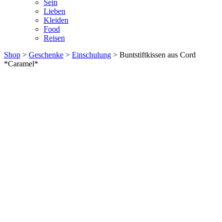
Sein
Lieben
Kleiden
Food
Reisen
Shop
>
Geschenke
>
Einschulung
> Buntstiftkissen aus Cord
*Caramel*