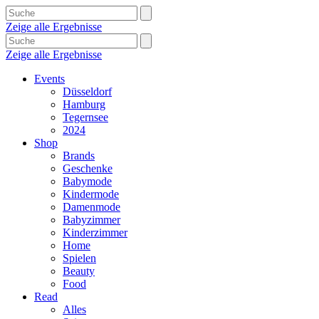
Zeige alle Ergebnisse
Zeige alle Ergebnisse
Events
Düsseldorf
Hamburg
Tegernsee
2024
Shop
Brands
Geschenke
Babymode
Kindermode
Damenmode
Babyzimmer
Kinderzimmer
Home
Spielen
Beauty
Food
Read
Alles