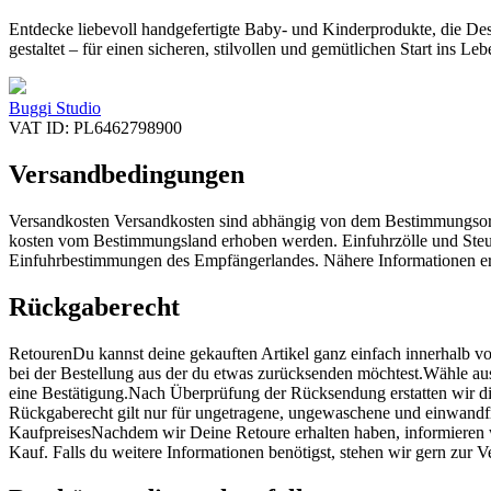
Entdecke liebevoll handgefertigte Baby- und Kinderprodukte, die Desig
gestaltet – für einen sicheren, stilvollen und gemütlichen Start ins Leb
Buggi Studio
VAT ID: PL6462798900
Versandbedingungen
Versandkosten Versandkosten sind abhängig von dem Bestimmungsort
kosten vom Bestimmungsland erhoben werden. Einfuhrzölle und Steue
Einfuhrbestimmungen des Empfängerlandes. Nähere Informationen erh
Rückgaberecht
RetourenDu kannst deine gekauften Artikel ganz einfach innerhalb 
bei der Bestellung aus der du etwas zurücksenden möchtest.Wähle au
eine Bestätigung.Nach Überprüfung der Rücksendung erstatten wir d
Rückgaberecht gilt nur für ungetragene, ungewaschene und einwandfre
KaufpreisesNachdem wir Deine Retoure erhalten haben, informieren w
Kauf. Falls du weitere Informationen benötigst, stehen wir gern zur