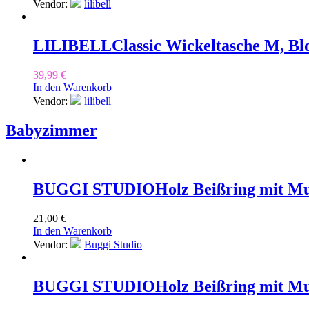
Vendor:
lilibell
LILIBELL
Classic Wickeltasche M, Bl
39,99
€
In den Warenkorb
Vendor:
lilibell
Babyzimmer
BUGGI STUDIO
Holz Beißring mit Mu
21,00
€
In den Warenkorb
Vendor:
Buggi Studio
BUGGI STUDIO
Holz Beißring mit Mu