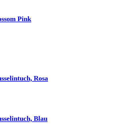
ossom Pink
sselintuch, Rosa
sselintuch, Blau