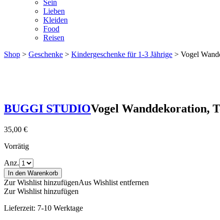
Sein
Lieben
Kleiden
Food
Reisen
Shop
>
Geschenke
>
Kindergeschenke für 1-3 Jährige
> Vogel Wandde
BUGGI STUDIO
Vogel Wanddekoration, T
35,00
€
Vorrätig
Anz.
In den Warenkorb
Zur Wishlist hinzufügen
Aus Wishlist entfernen
Zur Wishlist hinzufügen
Lieferzeit:
7-10 Werktage