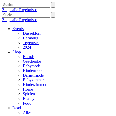
Zeige alle Ergebnisse
Zeige alle Ergebnisse
Events
Düsseldorf
Hamburg
Tegernsee
2024
Shop
Brands
Geschenke
Babymode
Kindermode
Damenmode
Babyzimmer
Kinderzimmer
Home
Spielen
Beauty
Food
Read
Alles