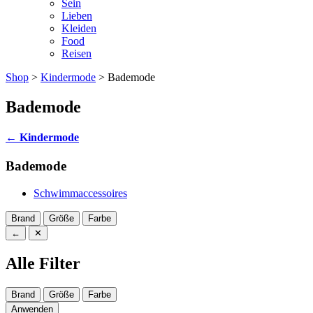
Sein
Lieben
Kleiden
Food
Reisen
Shop
>
Kindermode
> Bademode
Bademode
←
Kindermode
Bademode
Schwimmaccessoires
Brand
Größe
Farbe
←
✕
Alle Filter
Brand
Größe
Farbe
Anwenden