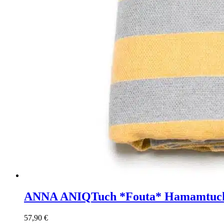
ANNA ANIQ
Tuch *Fouta* Hamamtuch 
57,90
€