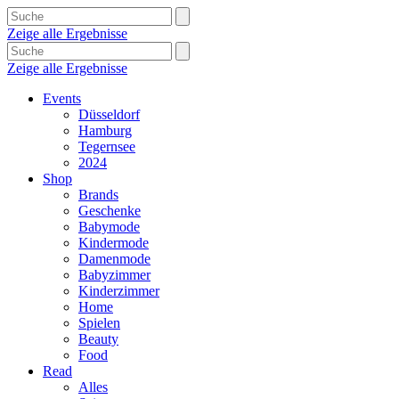
Zeige alle Ergebnisse
Zeige alle Ergebnisse
Events
Düsseldorf
Hamburg
Tegernsee
2024
Shop
Brands
Geschenke
Babymode
Kindermode
Damenmode
Babyzimmer
Kinderzimmer
Home
Spielen
Beauty
Food
Read
Alles