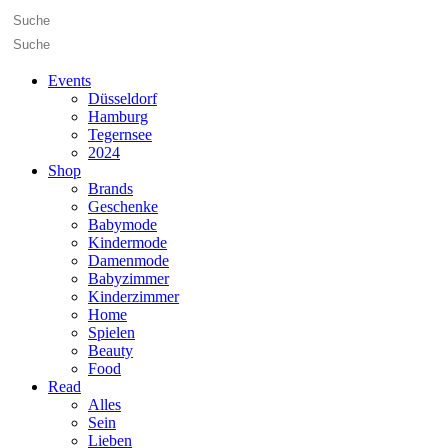
Events
Düsseldorf
Hamburg
Tegernsee
2024
Shop
Brands
Geschenke
Babymode
Kindermode
Damenmode
Babyzimmer
Kinderzimmer
Home
Spielen
Beauty
Food
Read
Alles
Sein
Lieben