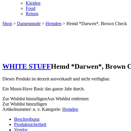
Kleiden
Food
Reisen
Shop
>
Damenmode
>
Hemden
> Hemd *Darwen*, Brown Check
WHITE STUFF
Hemd *Darwen*, Brown 
Dieses Produkt ist derzeit ausverkauft und nicht verfügbar.
Ein Musst-Have Basic das ganze Jahr durch.
Zur Wishlist hinzufügen
Aus Wishlist entfernen
Zur Wishlist hinzufügen
Artikelnummer:
n. v.
Kategorie:
Hemden
Beschreibung
Produktsicherheit
Vendor