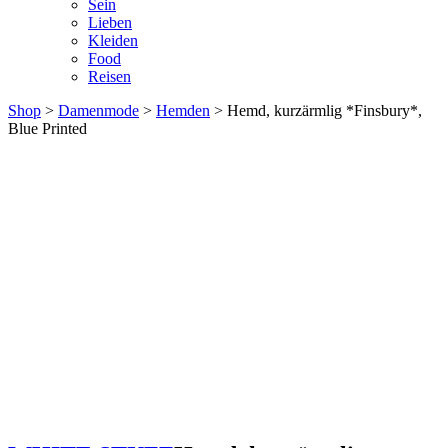
Sein
Lieben
Kleiden
Food
Reisen
Shop
>
Damenmode
>
Hemden
> Hemd, kurzärmlig *Finsbury*,
Blue Printed