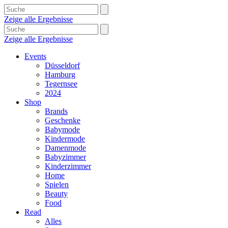
Zeige alle Ergebnisse
Zeige alle Ergebnisse
Events
Düsseldorf
Hamburg
Tegernsee
2024
Shop
Brands
Geschenke
Babymode
Kindermode
Damenmode
Babyzimmer
Kinderzimmer
Home
Spielen
Beauty
Food
Read
Alles