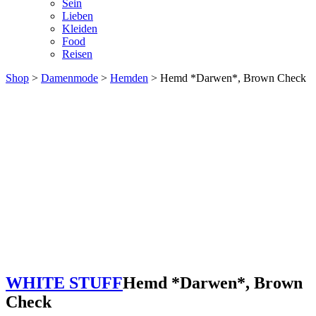
Sein
Lieben
Kleiden
Food
Reisen
Shop
>
Damenmode
>
Hemden
> Hemd *Darwen*, Brown Check
WHITE STUFF
Hemd *Darwen*, Brown
Check