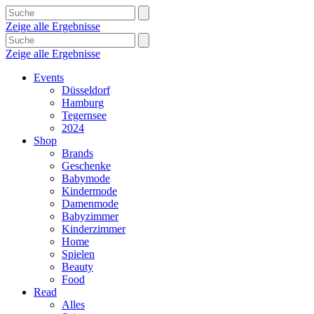
Zeige alle Ergebnisse
Zeige alle Ergebnisse
Events
Düsseldorf
Hamburg
Tegernsee
2024
Shop
Brands
Geschenke
Babymode
Kindermode
Damenmode
Babyzimmer
Kinderzimmer
Home
Spielen
Beauty
Food
Read
Alles