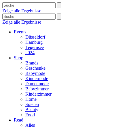
Zeige alle Ergebnisse
Zeige alle Ergebnisse
Events
Düsseldorf
Hamburg
Tegernsee
2024
Shop
Brands
Geschenke
Babymode
Kindermode
Damenmode
Babyzimmer
Kinderzimmer
Home
Spielen
Beauty
Food
Read
Alles