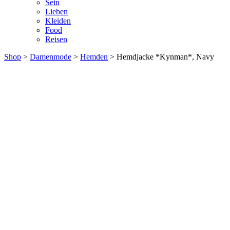
Sein
Lieben
Kleiden
Food
Reisen
Shop
>
Damenmode
>
Hemden
> Hemdjacke *Kynman*, Navy