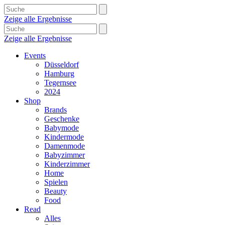
Zeige alle Ergebnisse
Zeige alle Ergebnisse
Events
Düsseldorf
Hamburg
Tegernsee
2024
Shop
Brands
Geschenke
Babymode
Kindermode
Damenmode
Babyzimmer
Kinderzimmer
Home
Spielen
Beauty
Food
Read
Alles