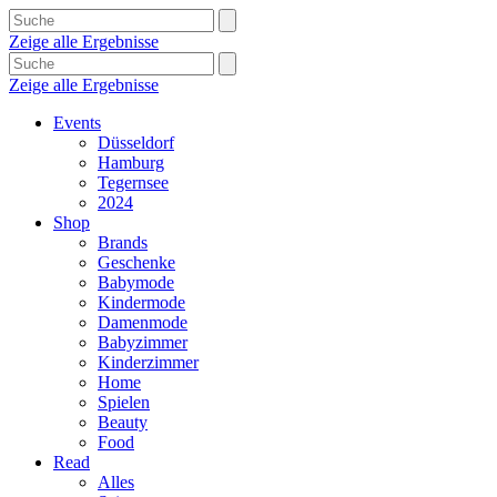
Zeige alle Ergebnisse
Zeige alle Ergebnisse
Events
Düsseldorf
Hamburg
Tegernsee
2024
Shop
Brands
Geschenke
Babymode
Kindermode
Damenmode
Babyzimmer
Kinderzimmer
Home
Spielen
Beauty
Food
Read
Alles