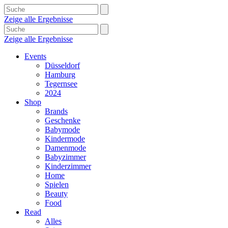
Zeige alle Ergebnisse
Zeige alle Ergebnisse
Events
Düsseldorf
Hamburg
Tegernsee
2024
Shop
Brands
Geschenke
Babymode
Kindermode
Damenmode
Babyzimmer
Kinderzimmer
Home
Spielen
Beauty
Food
Read
Alles