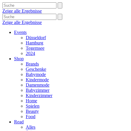
Zeige alle Ergebnisse
Zeige alle Ergebnisse
Events
Düsseldorf
Hamburg
Tegernsee
2024
Shop
Brands
Geschenke
Babymode
Kindermode
Damenmode
Babyzimmer
Kinderzimmer
Home
Spielen
Beauty
Food
Read
Alles