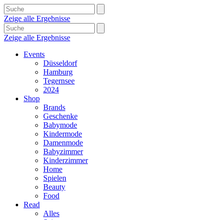
Zeige alle Ergebnisse
Zeige alle Ergebnisse
Events
Düsseldorf
Hamburg
Tegernsee
2024
Shop
Brands
Geschenke
Babymode
Kindermode
Damenmode
Babyzimmer
Kinderzimmer
Home
Spielen
Beauty
Food
Read
Alles