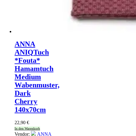
ANNA
ANIQ
Tuch
*Fouta*
Hamamtuch
Medium
Wabenmuster,
Dark
Cherry
140x70cm
22,90
€
In den Warenkorb
Vendor:
ANNA