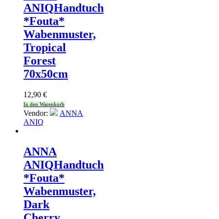
ANIQ
Handtuch
*Fouta*
Wabenmuster,
Tropical
Forest
70x50cm
12,90
€
In den Warenkorb
Vendor:
ANNA
ANIQ
ANNA
ANIQ
Handtuch
*Fouta*
Wabenmuster,
Dark
Cherry