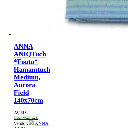
ANNA
ANIQ
Tuch
*Fouta*
Hamamtuch
Medium,
Aurora
Field
140x70cm
22,90
€
In den Warenkorb
Vendor:
ANNA