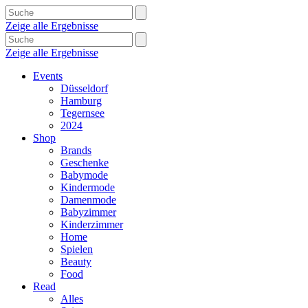
Zeige alle Ergebnisse
Zeige alle Ergebnisse
Events
Düsseldorf
Hamburg
Tegernsee
2024
Shop
Brands
Geschenke
Babymode
Kindermode
Damenmode
Babyzimmer
Kinderzimmer
Home
Spielen
Beauty
Food
Read
Alles