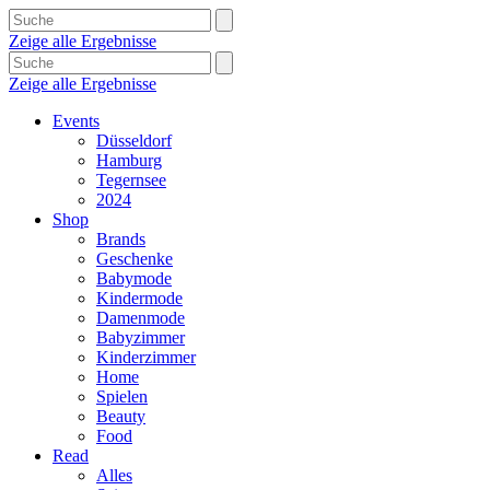
Zeige alle Ergebnisse
Zeige alle Ergebnisse
Events
Düsseldorf
Hamburg
Tegernsee
2024
Shop
Brands
Geschenke
Babymode
Kindermode
Damenmode
Babyzimmer
Kinderzimmer
Home
Spielen
Beauty
Food
Read
Alles