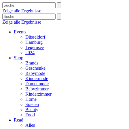
Zeige alle Ergebnisse
Zeige alle Ergebnisse
Events
Düsseldorf
Hamburg
Tegernsee
2024
Shop
Brands
Geschenke
Babymode
Kindermode
Damenmode
Babyzimmer
Kinderzimmer
Home
Spielen
Beauty
Food
Read
Alles