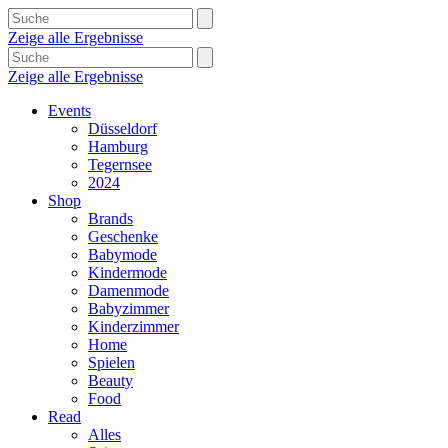
Zeige alle Ergebnisse
Zeige alle Ergebnisse
Events
Düsseldorf
Hamburg
Tegernsee
2024
Shop
Brands
Geschenke
Babymode
Kindermode
Damenmode
Babyzimmer
Kinderzimmer
Home
Spielen
Beauty
Food
Read
Alles