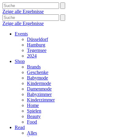
Zeige alle Ergebnisse
Zeige alle Ergebnisse
Events
Düsseldorf
Hamburg
Tegernsee
2024
Shop
Brands
Geschenke
Babymode
Kindermode
Damenmode
Babyzimmer
Kinderzimmer
Home
Spielen
Beauty
Food
Read
Alles