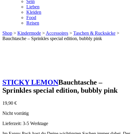
Sein
Lieben
Kleiden
Food
Reisen
Shop
>
Kindermode
>
Accessoires
>
Taschen & Rucksäcke
>
Bauchtasche – Sprinkles special edition, bubbly pink
STICKY LEMON
Bauchtasche –
Sprinkles special edition, bubbly pink
19,90
€
Nicht vorrätig
Lieferzeit:
3-5 Werktage
Im Fanny Pack hast du Deine wichtigsten Sachen immer dabei. Der