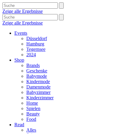
Zeige alle Ergebnisse
Zeige alle Ergebnisse
Events
Düsseldorf
Hamburg
Tegernsee
2024
Shop
Brands
Geschenke
Babymode
Kindermode
Damenmode
Babyzimmer
Kinderzimmer
Home
Spielen
Beauty
Food
Read
Alles