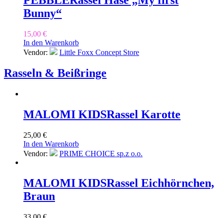
PEBBLE
Rassel Hase „My first
Bunny“
15,00
€
In den Warenkorb
Vendor:
Little Foxx Concept Store
Rasseln & Beißringe
MALOMI KIDS
Rassel Karotte
25,00
€
In den Warenkorb
Vendor:
PRIME CHOICE sp.z o.o.
MALOMI KIDS
Rassel Eichhörnchen,
Braun
33,00
€