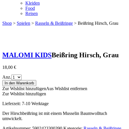
Kleiden
Food
Reisen
Shop
>
Spielen
>
Rasseln & Beißringe
> Beißring Hirsch, Grau
MALOMI KIDS
Beißring Hirsch, Grau
18,00
€
Anz.
In den Warenkorb
Zur Wishlist hinzufügen
Aus Wishlist entfernen
Zur Wishlist hinzufügen
Lieferzeit:
7-10 Werktage
Der Hirschbeißring ist mit einem Musselin Baumwolltuch
umwickelt.
Artikelnummer:
5902423300390
Kategorie:
Rasseln & Beißringe