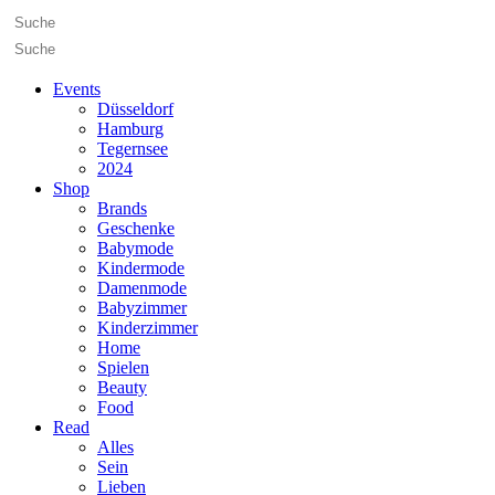
Events
Düsseldorf
Hamburg
Tegernsee
2024
Shop
Brands
Geschenke
Babymode
Kindermode
Damenmode
Babyzimmer
Kinderzimmer
Home
Spielen
Beauty
Food
Read
Alles
Sein
Lieben