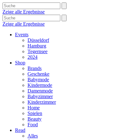
Zeige alle Ergebnisse
Zeige alle Ergebnisse
Events
Düsseldorf
Hamburg
Tegernsee
2024
Shop
Brands
Geschenke
Babymode
Kindermode
Damenmode
Babyzimmer
Kinderzimmer
Home
Spielen
Beauty
Food
Read
Alles