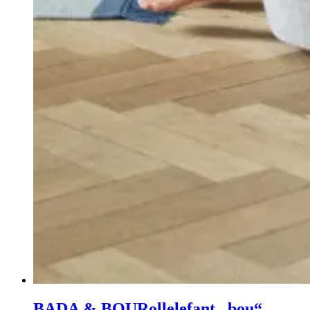
BADA & BOU
Rollelefant „bou“