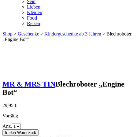
Sein
Lieben
Kleiden
Food
Reisen
Shop
>
Geschenke
>
Kindergeschenke ab 3 Jahren
> Blechroboter
„Engine Bot“
MR & MRS TIN
Blechroboter „Engine
Bot“
29,95
€
Vorrätig
Anz.
In den Warenkorb