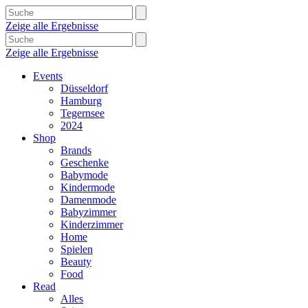
Zeige alle Ergebnisse
Zeige alle Ergebnisse
Events
Düsseldorf
Hamburg
Tegernsee
2024
Shop
Brands
Geschenke
Babymode
Kindermode
Damenmode
Babyzimmer
Kinderzimmer
Home
Spielen
Beauty
Food
Read
Alles