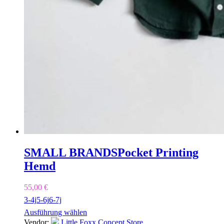
SMALL BRANDS
Pocket Printing
Hemd
55,00
€
3-4j
5-6j
6-7j
Ausführung wählen
Vendor:
Little Foxx Concept Store