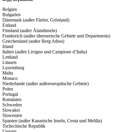
Belgien
Bulgarien
Dänemark (außer Färöer, Grönland)
Estland
Finnland (außer Älandinseln)
Frankreich (außer überseeische Gebiete und Departments)
Griechenland (außer Berg Athos)
Irland
Italien (außer Livigno und Campione d’Italia)
Lettland
Litauen
Luxemburg
Malta
Monaco
Niederlande (außer außereuropäische Gebiete)
Polen
Portugal
Rumänien
Schweden
Slowakei
Slowenien
Spanien (außer Kanarische Inseln, Ceuta und Melilla)
Tschechische Republik
Ungarn