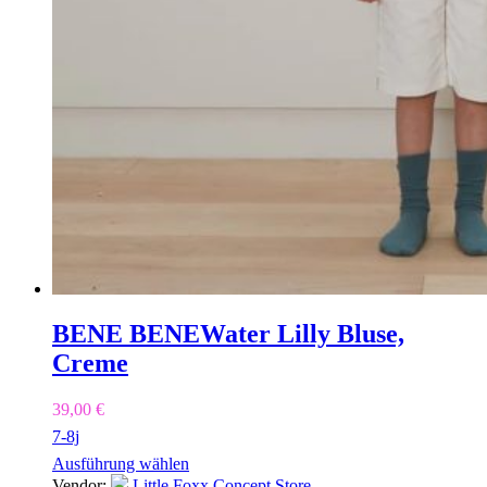
BENE BENE
Water Lilly Bluse,
Creme
39,00
€
7-8j
Ausführung wählen
Vendor:
Little Foxx Concept Store