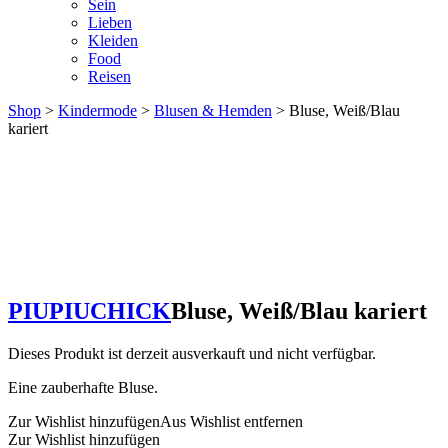
Sein
Lieben
Kleiden
Food
Reisen
Shop
>
Kindermode
>
Blusen & Hemden
> Bluse, Weiß/Blau
kariert
PIUPIUCHICK
Bluse, Weiß/Blau kariert
Dieses Produkt ist derzeit ausverkauft und nicht verfügbar.
Eine zauberhafte Bluse.
Zur Wishlist hinzufügen
Aus Wishlist entfernen
Zur Wishlist hinzufügen