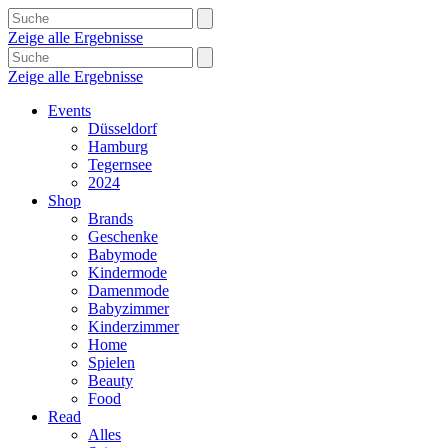
Zeige alle Ergebnisse
Zeige alle Ergebnisse
Events
Düsseldorf
Hamburg
Tegernsee
2024
Shop
Brands
Geschenke
Babymode
Kindermode
Damenmode
Babyzimmer
Kinderzimmer
Home
Spielen
Beauty
Food
Read
Alles