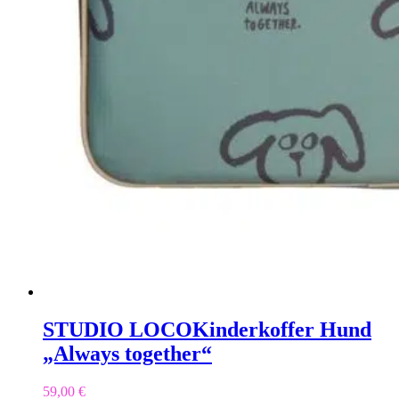
STUDIO LOCO
Kinderkoffer Hund
„Always together“
59,00
€