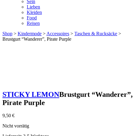
Sein
Lieben
Kleiden
Food
Reisen
Shop
>
Kindermode
>
Accessoires
>
Taschen & Rucksäcke
>
Brustgurt “Wanderer”, Pirate Purple
STICKY LEMON
Brustgurt “Wanderer”,
Pirate Purple
9,50
€
Nicht vorrätig