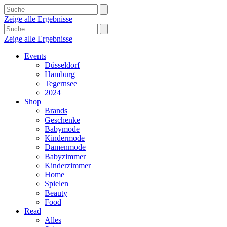
Zeige alle Ergebnisse
Zeige alle Ergebnisse
Events
Düsseldorf
Hamburg
Tegernsee
2024
Shop
Brands
Geschenke
Babymode
Kindermode
Damenmode
Babyzimmer
Kinderzimmer
Home
Spielen
Beauty
Food
Read
Alles